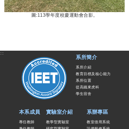
圖:113學年度校慶運動會合影。
:::
系所簡介
系所介紹
教育目標及核心能力
系所位置
從高鐵來虎科
學生宿舍
本系成員
實驗室介紹
系辦專區
專任教師
教學型實驗室
教室借用系統
兼任教師
研究型實驗室
設備報修系統