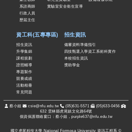
系諮商師
實驗室安全衛生宣導
行政人員
歷屆主任
資工科(五專專區)
招生資訊
招生資訊
備審資料準備指引
升學集錦
四技甄選入學資工系術科實作
課程規劃
本校招生資訊
證照輔導
獎助學金
專題製作
競賽成績
活動相冊
常見問題
蔡小姐
csie@nfu.edu.tw
(05)631-5571
(05)633-0456
632 雲林縣虎尾鎮文化路64號
個資保護聯絡窗口：蔡小姐，purple637@nfu.edu.tw
國立虎尾科技大學 National Formosa University 資訊工程系 ©