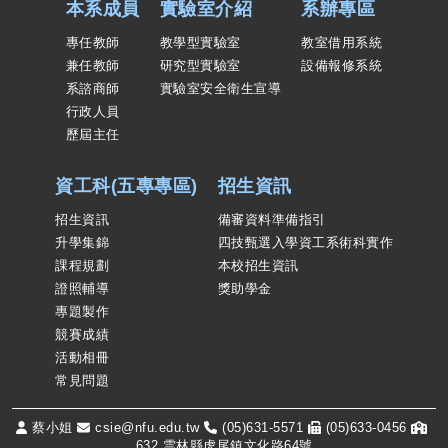
本系成員
實驗室介紹
系辦專區
專任教師
教學型實驗室
教室借用系統
兼任教師
研究型實驗室
設備報修系統
系諮商師
實驗室安全衛生宣導
行政人員
歷屆主任
資工科(五專專區)
招生資訊
招生資訊
備審資料準備指引
升學集錦
四技甄選入學資工系術科實作
課程規劃
本校招生資訊
證照輔導
獎助學金
專題製作
競賽成績
活動相冊
常見問題
蔡小姐
csie@nfu.edu.tw
(05)631-5571
(05)633-0456
632 雲林縣虎尾鎮文化路64號