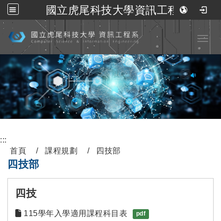
國立虎尾科技大學資訊工程系
跳到主要內容
Toggl
:::
首頁
課程規劃
四技部
四技部
四技
115學年入學適用課程科目表
pdf