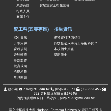
系諮商師
實驗室安全衛生宣導
行政人員
歷屆主任
資工科(五專專區)
招生資訊
招生資訊
備審資料準備指引
升學集錦
四技甄選入學資工系術科實作
課程規劃
本校招生資訊
證照輔導
獎助學金
專題製作
競賽成績
活動相冊
常見問題
蔡小姐
csie@nfu.edu.tw
(05)631-5571
(05)633-0456
632 雲林縣虎尾鎮文化路64號
個資保護聯絡窗口：蔡小姐，purple637@nfu.edu.tw
國立虎尾科技大學 National Formosa University 資訊工程系 ©