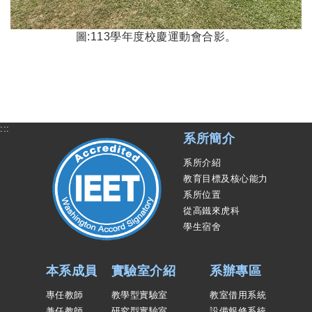
圖:113學年度校慶運動會合影。
:::
系所簡介
系所介紹
教育目標及核心能力
系所位置
從高鐵來虎科
學生宿舍
本系成員
實驗室介紹
系辦專區
專任教師
教學型實驗室
教室借用系統
兼任教師
研究型實驗室
設備報修系統