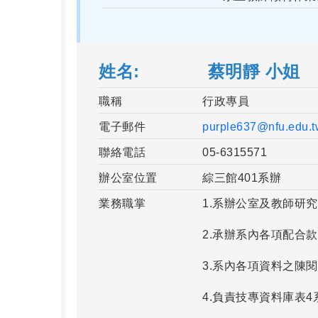
姓名
蔡明靜 小姐
職稱
行政專員
電子郵件
purple637@nfu.edu.t
聯絡電話
05-6315571
辦公室位置
綜三館401系辦
業務職掌
1.系辦公室及教師研
2.承辦系內各項配合
3.系內各項資料之陳
4.負責技專資料庫表