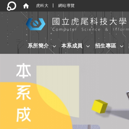
|
虎科大
網站導覽
:::
系所簡介
本系成員
招生專區