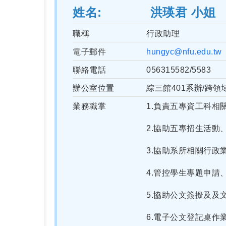
姓名
洪瑛君 小姐
職稱
行政助理
電子郵件
hungyc@nfu.edu.tw
聯絡電話
056315582/5583
辦公室位置
綜三館401系辦/跨領
業務職掌
1.負責五專資工科相
2.協助五專招生活
3.協助系所相關行政
4.管控學生專題申
5.協助公文簽擬及及
6.電子公文登記桌作