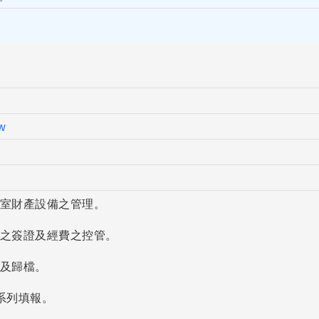
w
究室財產設備之管理。
款之簽證及經費之控管。
閱及歸檔。
4系列填報。