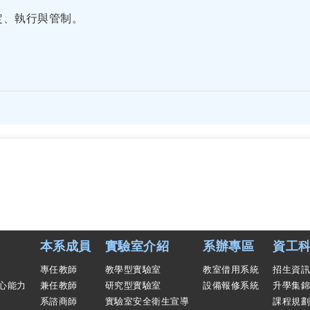
定、執行與管制。
。
本系成員
實驗室介紹
系辦專區
資工科
專任教師
教學型實驗室
教室借用系統
招生資訊
心能力
兼任教師
研究型實驗室
設備報修系統
升學集錦
系諮商師
實驗室安全衛生宣導
課程規劃