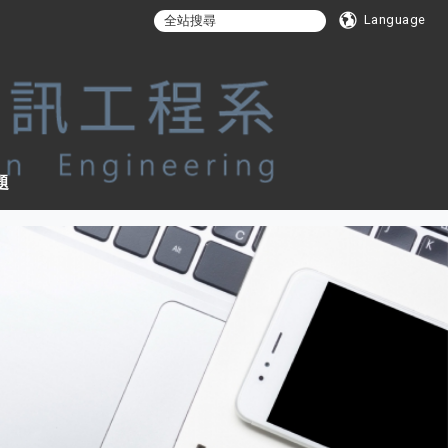
Language
題