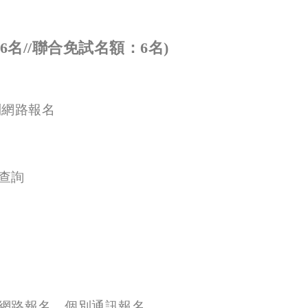
6
名//聯合免試名額：
6
名
)
別網路報名
查詢
網路報名、個別通訊報名