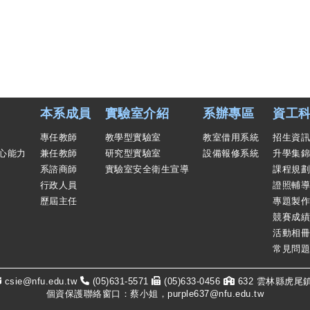
本系成員
實驗室介紹
系辦專區
資工科
專任教師
教學型實驗室
教室借用系統
招生資訊
心能力
兼任教師
研究型實驗室
設備報修系統
升學集錦
系諮商師
實驗室安全衛生宣導
課程規劃
行政人員
證照輔導
歷屆主任
專題製作
競賽成績
活動相冊
常見問題
csie@nfu.edu.tw
(05)631-5571
(05)633-0456
632 雲林縣虎尾
個資保護聯絡窗口：蔡小姐，purple637@nfu.edu.tw