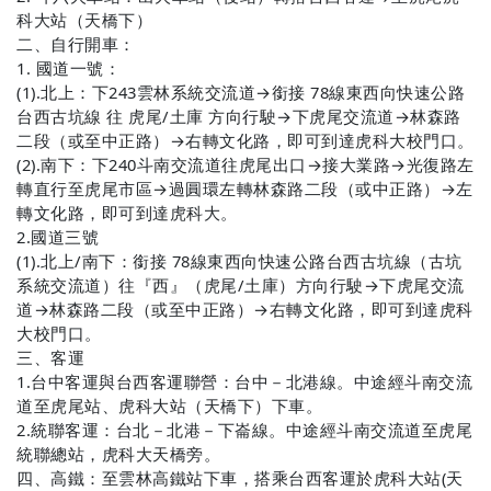
科大站（天橋下）
二、
自行開車：
1.
國道一號：
(1).
北上：下
243
雲林系統交流道→銜接
78
線東西向快速公路
台西古坑線 往 虎尾
/
土庫 方向行駛→下虎尾交流道→林森路
二段（或至中正路）→右轉文化路，即可到達虎科大校門口。
(2).
南下：下
240
斗南交流道往虎尾出口→接大業路→光復路左
轉直行至虎尾市區→過圓環左轉林森路二段（或中正路）→左
轉文化路，即可到達虎科大。
2.
國道三號
(1).
北上
/
南下：銜接
78
線東西向快速公路台西古坑線（古坑
系統交流道）往『西』（虎尾
/
土庫）方向行駛→下虎尾交流
道→林森路二段（或至中正路）→右轉文化路，即可到達虎科
大校門口。
三、
客運
1.
台中客運與台西客運聯營：台中－北港線。中途經斗南交流
道至虎尾站、虎科大站（天橋下）下車。
2.
統聯客運：台北－北港－下崙線。中途經斗南交流道至虎尾
統聯總站，虎科大天橋旁。
四、
高鐵：至雲林高鐵站下車，搭乘台西客運於虎科大站
(
天