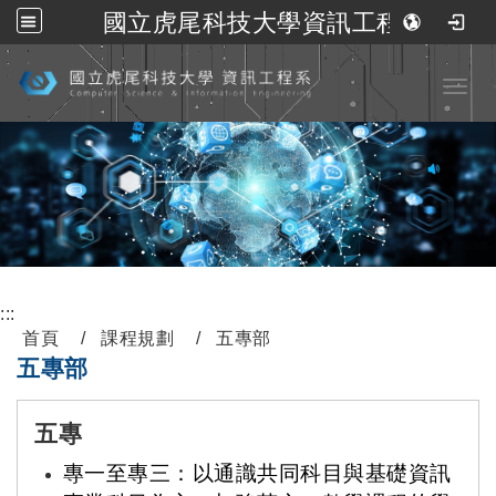
國立虎尾科技大學資訊工程系
跳到主要內容
Toggl
:::
首頁
課程規劃
五專部
五專部
五專
專一至專三：以通識共同科目與基礎資訊