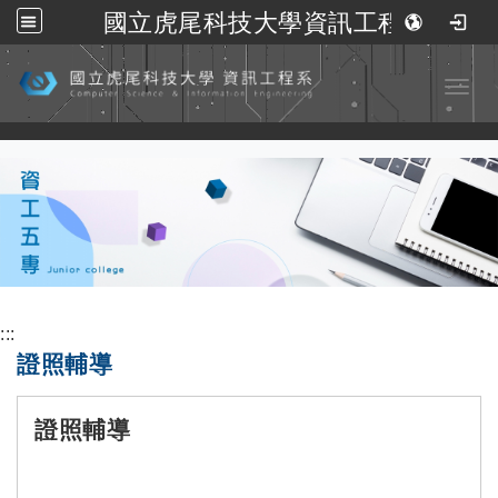
國立虎尾科技大學資訊工程系
跳到主要內容
Toggl
:::
證照輔導
證照輔導