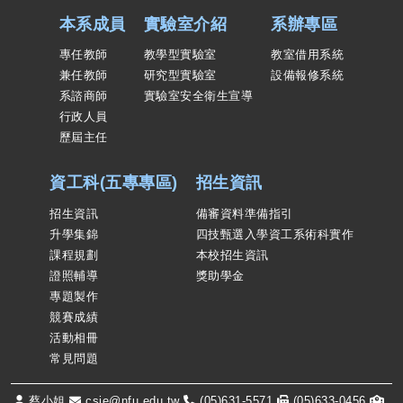
本系成員
實驗室介紹
系辦專區
專任教師
教學型實驗室
教室借用系統
兼任教師
研究型實驗室
設備報修系統
系諮商師
實驗室安全衛生宣導
行政人員
歷屆主任
資工科(五專專區)
招生資訊
招生資訊
備審資料準備指引
升學集錦
四技甄選入學資工系術科實作
課程規劃
本校招生資訊
證照輔導
獎助學金
專題製作
競賽成績
活動相冊
常見問題
蔡小姐
csie@nfu.edu.tw
(05)631-5571
(05)633-0456