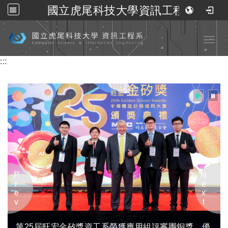
國立虎尾科技大學資訊工程系
跳到主要內容
Toggl
:::
Prev
Next
第25屆旺宏金矽獎資工系榮獲應用組評審團銅獎、優