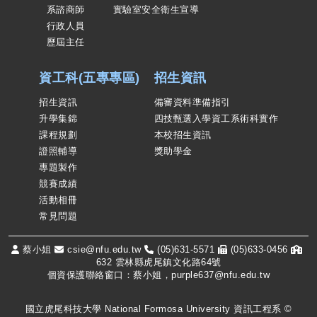
系諮商師
實驗室安全衛生宣導
行政人員
歷屆主任
資工科(五專專區)
招生資訊
招生資訊
備審資料準備指引
升學集錦
四技甄選入學資工系術科實作
課程規劃
本校招生資訊
證照輔導
獎助學金
專題製作
競賽成績
活動相冊
常見問題
蔡小姐
csie@nfu.edu.tw
(05)631-5571
(05)633-0456
632 雲林縣虎尾鎮文化路64號
個資保護聯絡窗口：蔡小姐，purple637@nfu.edu.tw
國立虎尾科技大學 National Formosa University 資訊工程系 ©