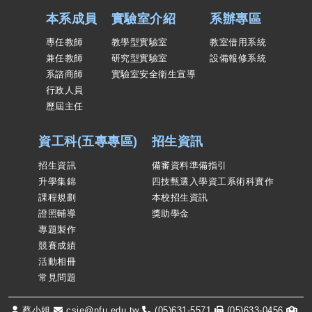
本系成員
實驗室介紹
系辦專區
專任教師
教學型實驗室
教室借用系統
兼任教師
研究型實驗室
設備報修系統
系諮商師
實驗室安全衛生宣導
行政人員
歷屆主任
資工科(五專專區)
招生資訊
招生資訊
備審資料準備指引
升學集錦
四技甄選入學資工系術科實作
課程規劃
本校招生資訊
證照輔導
獎助學金
專題製作
競賽成績
活動相冊
常見問題
蔡小姐
csie@nfu.edu.tw
(05)631-5571
(05)633-0456