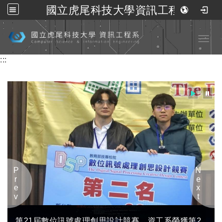
國立虎尾科技大學資訊工程系
跳到主要內容
Toggl
:::
Prev
Next
第21屆數位訊號處理創思設計競賽，資工系榮獲第2