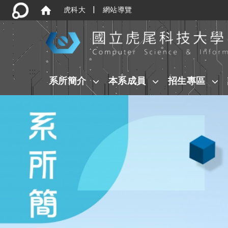
|
虎科大
網站導覽
:::
系所簡介
本系成員
招生專區