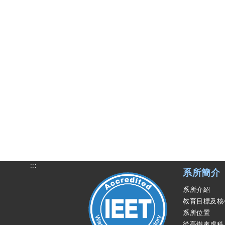
:::
系所簡介
系所介紹
教育目標及核
系所位置
從高鐵來虎科