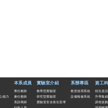
本系成員
實驗室介紹
系辦專區
資工科
專任教師
教學型實驗室
教室借用系統
招生資訊
心能力
兼任教師
研究型實驗室
設備報修系統
升學集錦
系諮商師
實驗室安全衛生宣導
課程規劃
行政人員
證照輔導