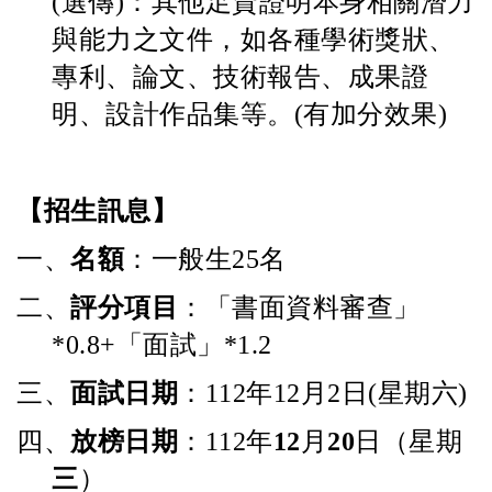
(
選傳
)
：其他足資證明本身相關潛力
與能力之文件，如各種學術獎狀、
專利、論文、技術報告、成果證
明、設計作品集等。
(
有加分效果
)
【招生訊息】
一、
名額
：一般生
25
名
二、
評分項目
：「書面資料審查」
*0.8+
「面試」
*1.2
三、
面試日期
：
112
年
12
月
2
日
(
星期六
)
四、
放榜日期
：
112
年
12
月
20
日（星期
三
）