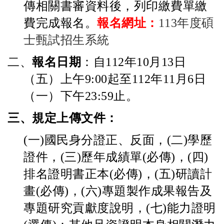
傳相關書審資料後，列印繳費單繳
費完成報名。
報名網址
：
113
年度碩
士甄試招生系統
二、
報名日期
：自
112
年
10
月
13
日
（五）上午
9:00
起至
112
年
11
月
6
日
（一）下午
23:59
止。
三、
規定上傳文件：
(
一
)
國民身分證正、反面，
(
二
)
學歷
證件，
(
三
)
歷年成績單
(
必傳
)
，
(
四
)
排名證明書正本
(
必傳
)
，
(
五
)
研讀計
畫
(
必傳
)
，
(
六
)
專題製作成果報告及
專題研究貢獻度說明，
(
七
)
能力證明