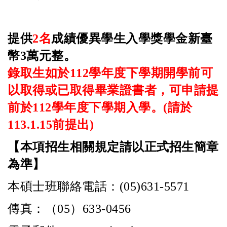
提供
2
名
成績優異學生入學獎學金新臺
幣
3
萬元整。
錄取生如於
112
學年度下學期開學前可
以取得或已取得畢業證書者，可申請提
前於
112
學年度下學期入學。
(
請於
113.1.15
前提出
)
【本項招生相關規定請以正式招生簡章
為準】
本碩士班聯絡電話：
(05)631-5571
傳真：（
05
）
633-0456