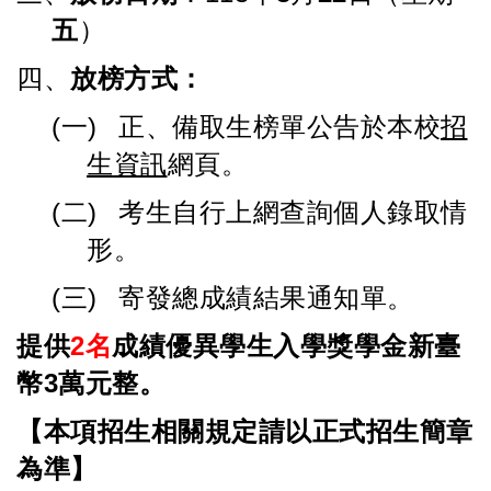
五
）
四、
放榜方式：
(一)
正、備取生榜單公告於本校
招
生資訊
網頁。
(二)
考生自行上網查詢個人錄取情
形。
(三)
寄發總成績結果通知單。
提供
2
名
成績優異學生入學獎學金新臺
幣
3
萬元整。
【本項招生相關規定請以正式招生簡章
為準】