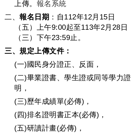
上傳。
報名系統
二、
報名日期
：自
112
年
12
月
15
日
（五）上午
9:00
起至
113
年
2
月
28
日
（三）下午
23:59
止。
三、
規定上傳文件：
(
一
)
國民身分證正、反面，
(
二
)
畢業證書、學生證或同等學力證
明，
(
三
)
歷年成績單
(
必傳
)
，
(
四
)
排名證明書正本
(
必傳
)
，
(
五
)
研讀計畫
(
必傳
)
，