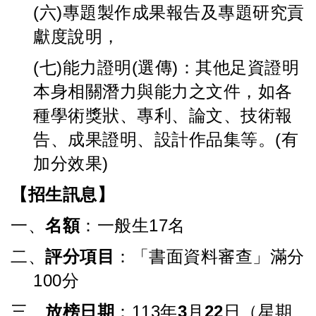
(六
)
專題製作成果報告及專題研究貢
獻度說明，
(
七
)
能力證明
(
選傳
)
：其他足資證明
本身相關潛力與能力之文件，如各
種學術獎狀、專利、論文、技術報
告、成果證明、設計作品集等。
(
有
加分效果
)
【招生訊息】
一、
名額
：一般生
17
名
二、
評分項目
：「書面資料審查」滿分
100
分
三、
放榜日期
：
113
年
3
月
22
日（星期