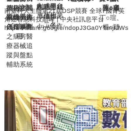
入式平台
制應用組
制應用組
應用組
C-
PID
控制
張○名
技術之醫
蔡○崴
微分控制
王○澤
UHF
陳○瑜
南臺科大主辦第
21
屆
DSP
競賽 全球
7
國菁英
應用組第
佳作
佳作
040 just
兩輪平衡
院機器人
器之循跡
RFID
出
丁○瑄、
角逐智慧科技巔峰
|
中央社訊息平台
二名
du it
佳作
自走車
任務規劃
自走車應
入口事件
楊○穎
https://share.google/ndopJ3Ga0YTmjtJWs
用
之病房醫
療器械追
蹤與盤點
輔助系統