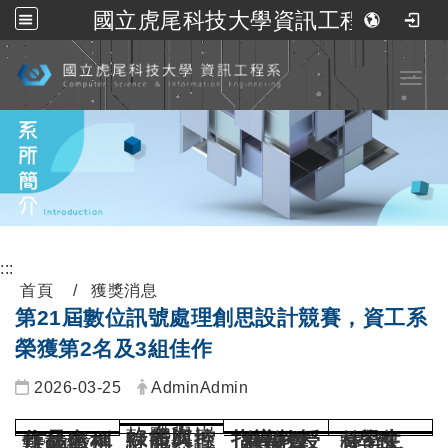
國立虎尾科技大學資訊工程系
跳到主要內容
Toggl
:::
首頁
獲獎消息
第21屆數位訊號處理創思設計競賽，資工系
榮獲第2名及3組佳作
2026-03-25
AdminAdmin
軟體與嵌
名次
綠能與控
綠能與控
健康照護
作品名稱
Fuzzy-
指導教授
詹竣傑
林○志、
學生
數位孿生
詹竣傑
方○筑、
基於比例
詹竣傑
黃○皓、
基於
杜俊育
陳○誼、