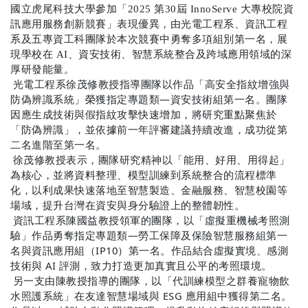
國立虎尾科技大學參加「
2025
第
30
屆
InnoServe
大專校院資
訊應用服務創新競賽」表現優異，由光電工程系、資訊工程
系及五專資工科團隊於本次競賽中勇奪多項組別第一名，展
現學校在
AI
、資安技術、智慧系統整合及跨域應用領域的深
厚研發能量。
光電工程系徐茂修教授指導團隊以作品「高安全指紋增強與
防偽辨識系統」榮獲指定專題類—資安技術組第一名。團隊
因應生成技術與假指紋攻擊快速增加，將研究重點聚焦於
「防偽辨識」，並依據前一年評審建議持續改進，成功從第
二名進階至第一名。
徐茂修教授表示，團隊研究精神以「能用、好用、用得起」
為核心，並將資料整理、模型訓練到系統整合的流程標準
化，以利成果快速落地至智慧製造、金融服務、智慧校園等
場域，提升台灣在資安與身分驗證上的整體韌性。
資訊工程系陳國益教授領軍的團隊，以「虛擬重機械考照測
驗」作品勇奪指定專題類—勞工保障及保險智慧服務組第一
名與資訊應用組（
IP10
）第一名。作品結合虛擬實境、感測
技術與
AI
評測，致力打造更加真實且公平的考照環境。
另一支由陳教授指導的團隊，以「代訓練模型之群養寵物飲
水照護系統」在友達智慧場域與
ESG
應用組中獲得第二名。