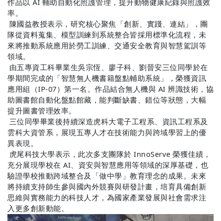
作品以
AI
輔助自動化照護管理，提升動物健康紀錄與照護效
率。
陳國益教授表示，研究核心聚焦「創新、實踐、連結」，團
隊從資料蒐集、模型訓練到系統整合皆採用標準化流程，未
來將推動系統應用於勞工訓練、交通安全教育與智慧駕訓等
領域。
由五專資工科畢業生吳宗恆、廖子科、劉晉安三位同學於在
學期間完成的「智慧無人機書籍盤點輔助系統」，榮獲資訊
應用組（
IP-07
）第一名。作品結合無人機與
AI
辨識技術，協
助圖書館自動化盤點館藏，能判斷缺書、錯位等狀態，大幅
提升圖書管理效率。
三位同學畢業後持續深造虎科大電子工程系、資訊工程系及
雲科大資管系，展現五專人才在技術能力與跨域學習上的優
異表現。
虎尾科技大學表示，此次多支團隊於
InnoServe
榮獲佳績，
充分展現學校在
AI
、資安與智慧應用等領域的深厚基礎，也
驗證學校推動跨域整合及「做中學」教育理念的成果。未來
將持續支持師生參與國內外競賽與研發計畫，培育具備創新
思維與實務能力的科技人才，為國家產業發展與社會需求注
入更多創新動能。