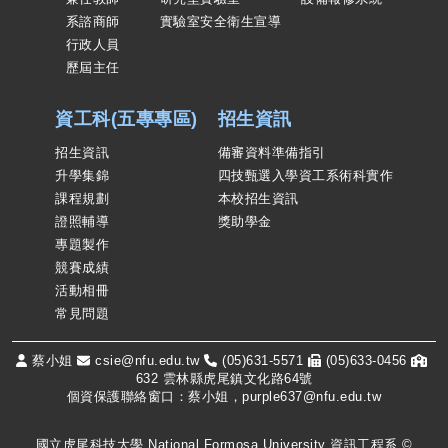
系諮商師
實驗室安全衛生宣導
行政人員
歷屆主任
資工科(五專專區)
招生資訊
招生資訊
備審資料準備指引
升學集錦
四技甄選入學資工系術科實作
課程規劃
本校招生資訊
證照輔導
獎助學金
專題製作
競賽成績
活動相冊
常見問題
蔡小姐
csie@nfu.edu.tw
(05)631-5571
(05)633-0456
632 雲林縣虎尾鎮文化路64號
個資保護聯絡窗口：蔡小姐，purple637@nfu.edu.tw
國立虎尾科技大學 National Formosa University 資訊工程系 ©