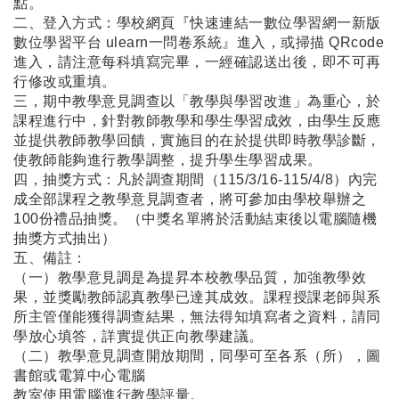
點。
二、登入方式：學校網頁『快速連結一數位學習網一新版
數位學習平台 ulearn一問卷系統』進入，或掃描 QRcode
進入，請注意每科填寫完畢，一經確認送出後，即不可再
行修改或重填。
三，期中教學意見調查以「教學與學習改進」為重心，於
課程進行中，針對教師教學和學生學習成效，由學生反應
並提供教師教學回饋，實施目的在於提供即時教學診斷，
使教師能夠進行教學調整，提升學生學習成果。
四，抽獎方式：凡於調查期間（115/3/16-115/4/8）內完
成全部課程之教學意見調查者，將可參加由學校舉辦之
100份禮品抽獎。（中獎名單將於活動結束後以電腦隨機
抽獎方式抽出）
五、備註：
（一）教學意見調是為提昇本校教學品質，加強教學效
果，並獎勵教師認真教學已達其成效。課程授課老師與系
所主管僅能獲得調查結果，無法得知填寫者之資料，請同
學放心填答，詳實提供正向教學建議。
（二）教學意見調查開放期間，同學可至各系（所），圖
書館或電算中心電腦
教室使用電腦進行教學評量。