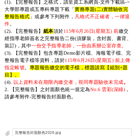
(1).
【
完整報告
】
之格式，請至資工系網頁-文件下載區->
大學部專題或五專科專題下載「
實務專題(二)實體驗收完
整報告格式
」或參考下列附件，
凡格式不正確者，一律退
件
。
(2).
【完整報告】
紙本
須於
115
年6月26日(星期五) 前
繳交
經指導老師簽名之完整報告二份(須膠裝，含封面、書背、
裝訂)，其中
一份交予指導老師，一份由系辦公室存查。
(3).
【完整報告】包含專題Demo影片檔、海報電子檔、完
整報告電子檔等資料
，
請於
115
年6月26日(星期五) 前上傳
指定帳號
。
專題報告繳交的電子檔，標題請寫【組別+題
目】。
(4).
以上資料未在期限內繳交者，視同專題驗收未完成
。
2.
【
完整報告
】
之封面顏色統一規定為
No.6
雲彩(深綠)
，
請參考附件-完整報告封面顏色
。
完整報告封面顏色2026.jpg