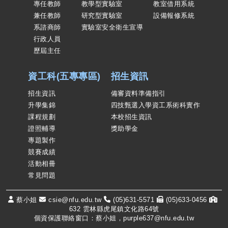
專任教師
教學型實驗室
教室借用系統
兼任教師
研究型實驗室
設備報修系統
系諮商師
實驗室安全衛生宣導
行政人員
歷屆主任
資工科(五專專區)
招生資訊
招生資訊
備審資料準備指引
升學集錦
四技甄選入學資工系術科實作
課程規劃
本校招生資訊
證照輔導
獎助學金
專題製作
競賽成績
活動相冊
常見問題
蔡小姐
csie@nfu.edu.tw
(05)631-5571
(05)633-0456
632 雲林縣虎尾鎮文化路64號
個資保護聯絡窗口：蔡小姐，purple637@nfu.edu.tw