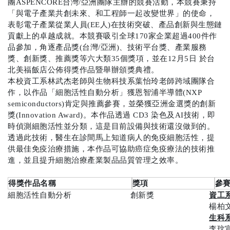
團
ASPENCORE
台灣
/
亞洲團隊主辦的競賽活動，本競賽秉持
「與電子產業共創未來、和工程師一起改變世界」的使命，
表彰電子產業從業人員
(EE
人
)
在技術突破、產品創新與生態鏈
貢獻上的卓越成就。本競賽吸引全球
170
家企業超過
400
件作
品參加，角逐產品獎
(
台灣
/
亞洲
)
、技術平台獎、產業服務
獎、創新獎、推薦獎等六大類
35
個獎項，並在
12
月
5
日 於台
北美福飯店公佈得獎作品暨舉辦頒獎典禮。
本校資工系林武杰老師與生物科技系葉怡玲老師跨域團隊合
作，以作品「細胞活性自動分析」獲恩智浦半導體
(NXP
semiconductors)
肯定與推薦參賽，並榮獲亞洲金選獎的創新
獎
(Innovation Award)
。本作品透過
CD3
染色及
AI
技術，即
時偵測細胞活性並分類，這是目前設備與技術還沒做到的。
透過此技術，醫生在診間馬上知道病人的免疫細胞活性，提
供最佳免疫治療措施，本作品可協助癌症免疫療法的技術推
進，並且提升細胞治療產業製品品質管理之效率。
得獎作品名稱
獎項
參
細胞活性自動分析
創新獎
資工
楊柏
生科
李玟