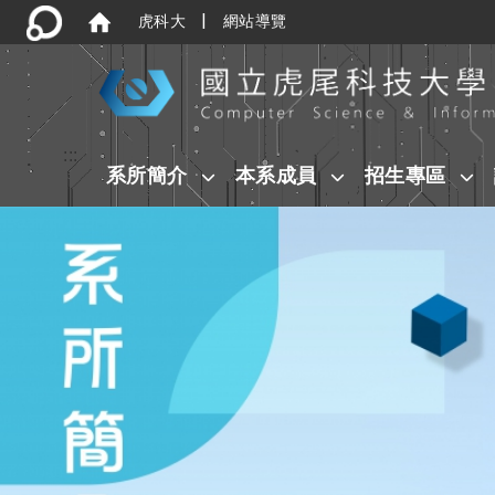
|
虎科大
網站導覽
:::
系所簡介
本系成員
招生專區