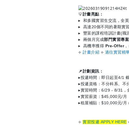
💡
計畫亮點：
▸
和多國實習生交流，全
▸
高達
20
個不同的暑期實
▸
豐富的課程培訓計畫
(
職
▸
兩個月完成
部門實習專案
▸
高機率獲得
Pre-Offer
，
⟣
計畫介紹
⟣
過往實習精
📌
計劃資訊：
▸
投遞時間：即日起至
4/1
▸
投遞資格：不分科系、不
▸
實習時間：
6/29 - 8/31
，
▸
實習薪資：
$45,000
元
/
月
▸
租屋補貼：
$10,000
元
/
月
⟣
實習投遞 APPLY HERE