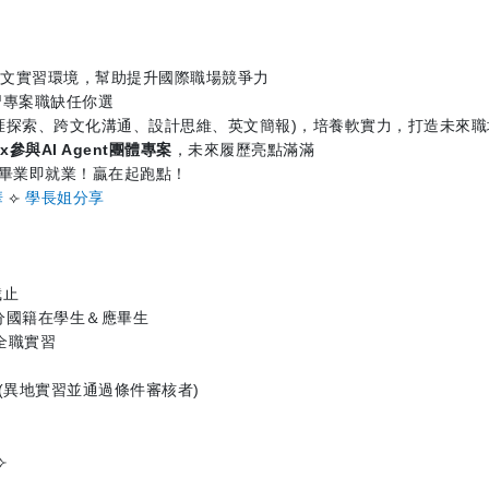
英文實習環境，幫助提升國際職場競爭力
習專案職缺任你選
涯探索、跨文化溝通、設計思維、英文簡報
)
，培養軟實力，打造未來
x
參與
AI Agent
團體專案
，未來履歷亮點滿滿
畢業即就業！贏在起跑點！
華
⟣
學長姐分享
截止
分國籍在學生＆應畢生
全職實習
(
異地實習並通過條件審核者
)
⟣