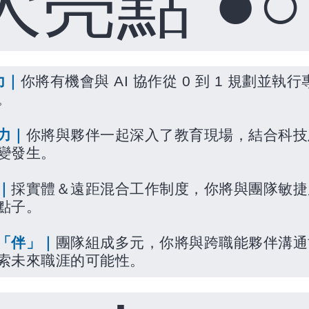
●○
大亮點
力｜
你將有機會與
AI
協作從
0
到
1
規劃並執行
。
力｜
你將與夥伴一起深入了教育現場，結合科技
變發生。
｜
採實體＆遠距混合工作制度，你將與團隊敏捷
點子。
「伴」｜
團隊組成多元，你將與跨職能夥伴溝通
索未來職涯的可能性。