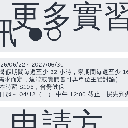
○
更多實
●○
訊
26/06/22
～
2027/06/30
暑假期間每週至少
32
小時，學期間每週至少
1
需求而定，遠端或實體皆可與單位主管討論）
本時薪
$196
，含勞健保
日起～
04/12
（一）
中午
12:00
截止，採先到
○
申請方