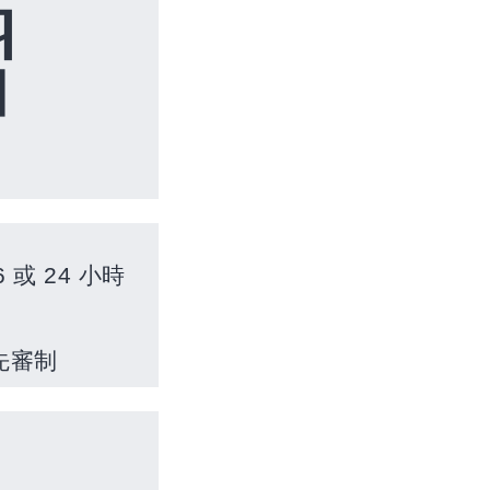
習
6
或
24
小時
先審制