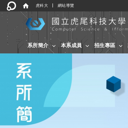
|
虎科大
網站導覽
:::
系所簡介
本系成員
招生專區