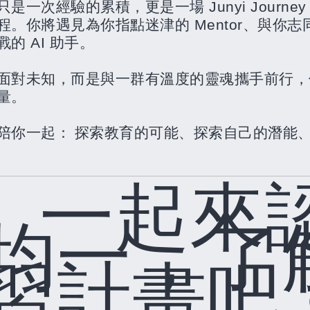
只是一次經驗的累積，更是一場
Junyi Journe
程。你將遇見為你指點迷津的
Mentor
、與你志
戰的
AI
助手。
面對未知，而是與一群有溫度的靈魂攜手前行，
量。
陪你一起：
探索教育的可能、探索自己的潛能
○
一起來
均一，了
習計畫吧