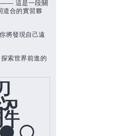
y ——
這是一段關
同道合的實習夥
你將發現自己遠
、探索世界前進的
認
解
●○