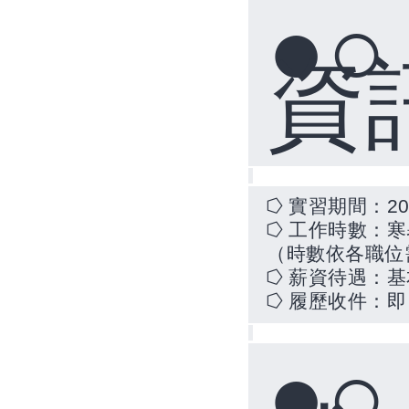
●
資
⭔
實習期間：
20
⭔
工作時數：寒
（時數依各職位
⭔
薪資待遇：基
⭔
履歷收件：即
●