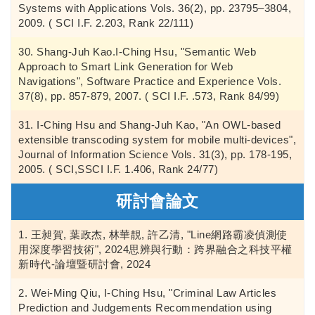
Systems with Applications Vols. 36(2), pp. 23795–3804,
2009. ( SCI I.F. 2.203, Rank 22/111)
Shang-Juh Kao.I-Ching Hsu, "Semantic Web
Approach to Smart Link Generation for Web
Navigations", Software Practice and Experience Vols.
37(8), pp. 857-879, 2007. ( SCI I.F. .573, Rank 84/99)
I-Ching Hsu and Shang-Juh Kao, "An OWL-based
extensible transcoding system for mobile multi-devices",
Journal of Information Science Vols. 31(3), pp. 178-195,
2005. ( SCI,SSCI I.F. 1.406, Rank 24/77)
研討會論文
王昶賀, 葉政杰, 林華靚, 許乙清, "Line網路霸凌偵測使
用深度學習技術", 2024思辨與行動：跨界融合之科技平權
新時代-論壇暨研討會, 2024
Wei-Ming Qiu, I-Ching Hsu, "Criminal Law Articles
Prediction and Judgements Recommendation using