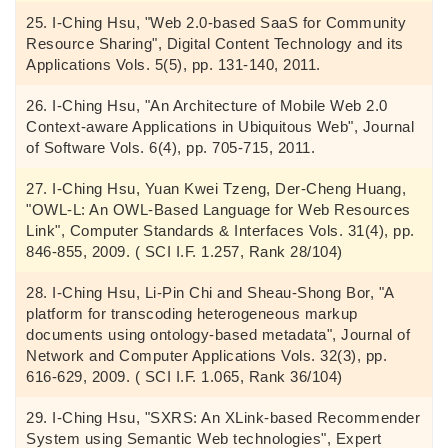
I-Ching Hsu, "Web 2.0-based SaaS for Community
Resource Sharing", Digital Content Technology and its
Applications Vols. 5(5), pp. 131-140, 2011.
I-Ching Hsu, "An Architecture of Mobile Web 2.0
Context-aware Applications in Ubiquitous Web", Journal
of Software Vols. 6(4), pp. 705-715, 2011.
I-Ching Hsu, Yuan Kwei Tzeng, Der-Cheng Huang,
"OWL-L: An OWL-Based Language for Web Resources
Link", Computer Standards & Interfaces Vols. 31(4), pp.
846-855, 2009. ( SCI I.F. 1.257, Rank 28/104)
I-Ching Hsu, Li-Pin Chi and Sheau-Shong Bor, "A
platform for transcoding heterogeneous markup
documents using ontology-based metadata", Journal of
Network and Computer Applications Vols. 32(3), pp.
616-629, 2009. ( SCI I.F. 1.065, Rank 36/104)
I-Ching Hsu, "SXRS: An XLink-based Recommender
System using Semantic Web technologies", Expert