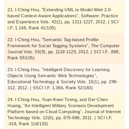
I-Ching Hsu, "Extending UML to Model Web 2.0-
based Context-Aware Applications", Software: Practice
and Experience Vols. 42(1), pp. 1211-1227, 2012. ( SCI
I.F. 1.148, Rank 41/105)
I-Ching Hsu, "Semantic Tag-based Profile
Framework for Social Tagging Systems", The Computer
Journal Vols. 55(9), pp. 1118-1129, 2012. ( SCI I.F. .888,
Rank 59/105)
I-Ching Hsu, "Intelligent Discovery for Learning
Objects Using Semantic Web Technologies",
Educational Technology & Society Vols. 15(1), pp. 298-
312, 2012. ( SSCI I.F. 1.066, Rank 52/183)
I-Ching Hsu, Yuan-Kwei Tzeng, and Der-Chen
Huang, "An Intelligent Military Scenario Development
Platform based on Cloud Computing", Journal of Internet
Technology Vols. 12(6), pp. 875-886, 2011. ( SCI I.F.
.418, Rank 118/135)