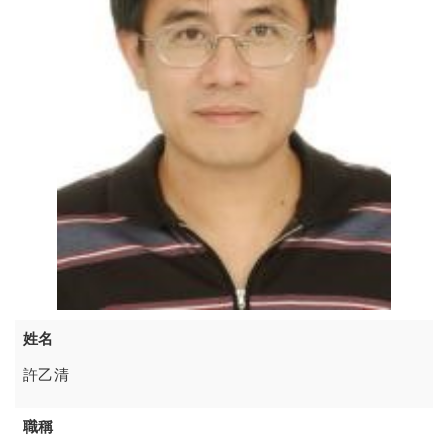
姓名
許乙清
職稱