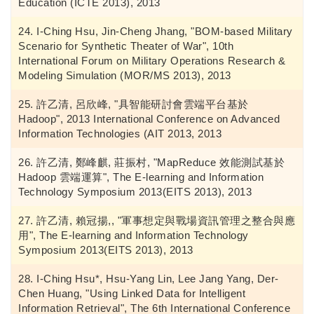
Education (ICTE 2013), 2013
I-Ching Hsu, Jin-Cheng Jhang, "BOM-based Military
Scenario for Synthetic Theater of War", 10th
International Forum on Military Operations Research &
Modeling Simulation (MOR/MS 2013), 2013
許乙清, 呂欣峰, "具智能研討會雲端平台基於
Hadoop", 2013 International Conference on Advanced
Information Technologies (AIT 2013, 2013
許乙清, 鄭峰麒, 莊振村, "MapReduce 效能測試基於
Hadoop 雲端運算", The E-learning and Information
Technology Symposium 2013(EITS 2013), 2013
許乙清, 賴冠揚,, "軍事想定與戰場資訊管理之整合與應
用", The E-learning and Information Technology
Symposium 2013(EITS 2013), 2013
I-Ching Hsu*, Hsu-Yang Lin, Lee Jang Yang, Der-
Chen Huang, "Using Linked Data for Intelligent
Information Retrieval", The 6th International Conference