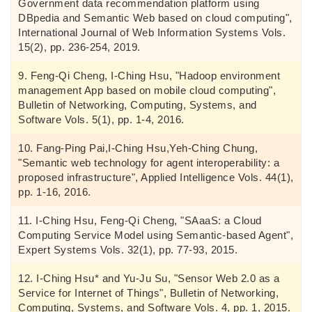
Government data recommendation platform using
DBpedia and Semantic Web based on cloud computing",
International Journal of Web Information Systems Vols.
15(2), pp. 236-254, 2019.
Feng-Qi Cheng, I-Ching Hsu, "Hadoop environment
management App based on mobile cloud computing",
Bulletin of Networking, Computing, Systems, and
Software Vols. 5(1), pp. 1-4, 2016.
Fang-Ping Pai,I-Ching Hsu,Yeh-Ching Chung,
"Semantic web technology for agent interoperability: a
proposed infrastructure", Applied Intelligence Vols. 44(1),
pp. 1-16, 2016.
I-Ching Hsu, Feng-Qi Cheng, "SAaaS: a Cloud
Computing Service Model using Semantic-based Agent",
Expert Systems Vols. 32(1), pp. 77-93, 2015.
I-Ching Hsu* and Yu-Ju Su, "Sensor Web 2.0 as a
Service for Internet of Things", Bulletin of Networking,
Computing, Systems, and Software Vols. 4, pp. 1, 2015.