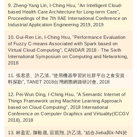
Zheng-Yang Lin, I-Ching Hsu, "An Intelligent Cloud-
based Health Care Architecture for Long-term Care",
Proceedings of the 7th IIAE International Conference on
Industrial Application Engineering 2019, 2019
Gui-Ren Lin, I-Ching Hsu, "Performance Evaluation
of Fuzzy C-means Associated with Spark based on
Virtual Cloud Computing", CANDAR 2018 - The Sixth
International Symposium on Computing and Networking,
2018
張君丞、許乙清, "使用機器學習於社群平台之食安資
料探勘", TANET 2018台灣網際網路研討會, 2018
Pei-Wun Ding, I-Ching Hsu, "A Semantic Internet of
Things Framework using Machine Learning Approach
based on Cloud Computing", 2018 International
Conference on Computer Graphics and Virtuality(ICCGV
2018), 2018
林盈宏, 陳毅晟, 莊凱翔, 許乙清, "結合Jieba與k-NN於