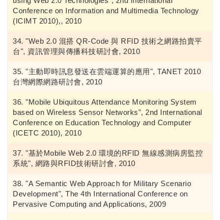
using Web 2.0 Technologies", 2nd International
Conference on Information and Multimedia Technology
(ICIMT 2010),, 2010
"Web 2.0 混搭 QR-Code 與 RFID 技術之網路拍賣平
台", 資訊管理與傳播科技研討會, 2010
"主動即時訊息發送在雲端運算的應用", TANET 2010
台灣網際網路研討會, 2010
"Mobile Ubiquitous Attendance Monitoring System
based on Wireless Sensor Networks", 2nd International
Conference on Education Technology and Computer
(ICETC 2010), 2010
"基於Mobile Web 2.0 環境的RFID 無線感測病房監控
系統", 網路與RFID技術研討會, 2010
"A Semantic Web Approach for Military Scenario
Development", The 4th International Conference on
Pervasive Computing and Applications, 2009