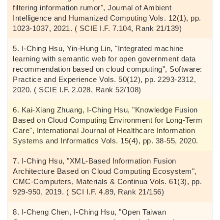
filtering information rumor", Journal of Ambient
Intelligence and Humanized Computing Vols. 12(1), pp.
1023-1037, 2021. ( SCIE I.F. 7.104, Rank 21/139)
I-Ching Hsu, Yin-Hung Lin, "Integrated machine
learning with semantic web for open government data
recommendation based on cloud computing", Software:
Practice and Experience Vols. 50(12), pp. 2293-2312,
2020. ( SCIE I.F. 2.028, Rank 52/108)
Kai-Xiang Zhuang, I-Ching Hsu, "Knowledge Fusion
Based on Cloud Computing Environment for Long-Term
Care", International Journal of Healthcare Information
Systems and Informatics Vols. 15(4), pp. 38-55, 2020.
I-Ching Hsu, "XML-Based Information Fusion
Architecture Based on Cloud Computing Ecosystem",
CMC-Computers, Materials & Continua Vols. 61(3), pp.
929-950, 2019. ( SCI I.F. 4.89, Rank 21/156)
I-Cheng Chen, I-Ching Hsu, "Open Taiwan