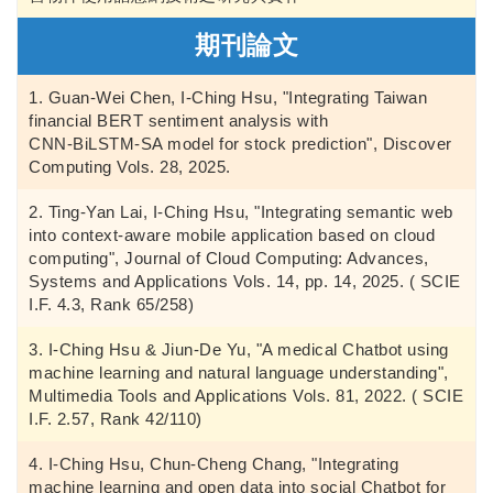
期刊論文
Guan‑Wei Chen, I‑Ching Hsu, "Integrating Taiwan
financial BERT sentiment analysis with
CNN‑BiLSTM‑SA model for stock prediction", Discover
Computing Vols. 28, 2025.
Ting‑Yan Lai, I‑Ching Hsu, "Integrating semantic web
into context‑aware mobile application based on cloud
computing", Journal of Cloud Computing: Advances,
Systems and Applications Vols. 14, pp. 14, 2025. ( SCIE
I.F. 4.3, Rank 65/258)
I-Ching Hsu & Jiun-De Yu, "A medical Chatbot using
machine learning and natural language understanding",
Multimedia Tools and Applications Vols. 81, 2022. ( SCIE
I.F. 2.57, Rank 42/110)
I-Ching Hsu, Chun-Cheng Chang, "Integrating
machine learning and open data into social Chatbot for