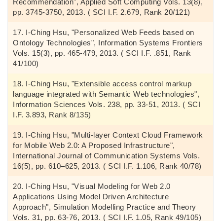
Recommendation", Applied Soft Computing Vols. 13(8),
pp. 3745-3750, 2013. ( SCI I.F. 2.679, Rank 20/121)
I-Ching Hsu, "Personalized Web Feeds based on
Ontology Technologies", Information Systems Frontiers
Vols. 15(3), pp. 465-479, 2013. ( SCI I.F. .851, Rank
41/100)
I-Ching Hsu, "Extensible access control markup
language integrated with Semantic Web technologies",
Information Sciences Vols. 238, pp. 33-51, 2013. ( SCI
I.F. 3.893, Rank 8/135)
I-Ching Hsu, "Multi-layer Context Cloud Framework
for Mobile Web 2.0: A Proposed Infrastructure",
International Journal of Communication Systems Vols.
16(5), pp. 610–625, 2013. ( SCI I.F. 1.106, Rank 40/78)
I-Ching Hsu, "Visual Modeling for Web 2.0
Applications Using Model Driven Architecture
Approach", Simulation Modelling Practice and Theory
Vols. 31, pp. 63-76, 2013. ( SCI I.F. 1.05, Rank 49/105)