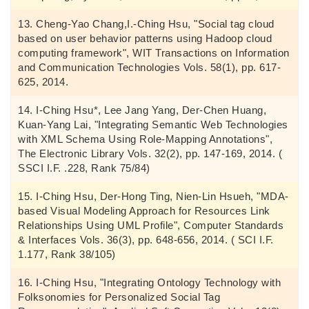
Cheng-Yao Chang,I.-Ching Hsu, "Social tag cloud
based on user behavior patterns using Hadoop cloud
computing framework", WIT Transactions on Information
and Communication Technologies Vols. 58(1), pp. 617-
625, 2014.
I-Ching Hsu*, Lee Jang Yang, Der-Chen Huang,
Kuan-Yang Lai, "Integrating Semantic Web Technologies
with XML Schema Using Role-Mapping Annotations",
The Electronic Library Vols. 32(2), pp. 147-169, 2014. (
SSCI I.F. .228, Rank 75/84)
I-Ching Hsu, Der-Hong Ting, Nien-Lin Hsueh, "MDA-
based Visual Modeling Approach for Resources Link
Relationships Using UML Profile", Computer Standards
& Interfaces Vols. 36(3), pp. 648-656, 2014. ( SCI I.F.
1.177, Rank 38/105)
I-Ching Hsu, "Integrating Ontology Technology with
Folksonomies for Personalized Social Tag