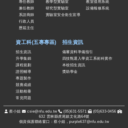
專任教師
教學型實驗室
教室借用系統
兼任教師
研究型實驗室
設備報修系統
系諮商師
實驗室安全衛生宣導
行政人員
歷屆主任
資工科(五專專區)
招生資訊
招生資訊
備審資料準備指引
升學集錦
四技甄選入學資工系術科實作
課程規劃
本校招生資訊
證照輔導
獎助學金
專題製作
競賽成績
活動相冊
常見問題
蔡小姐
csie@nfu.edu.tw
(05)631-5571
(05)633-0456
632 雲林縣虎尾鎮文化路64號
個資保護聯絡窗口：蔡小姐，purple637@nfu.edu.tw