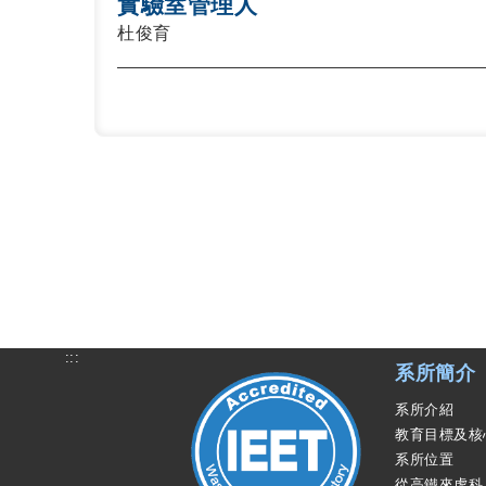
實驗室管理人
杜俊育
:::
系所簡介
系所介紹
教育目標及核
系所位置
從高鐵來虎科