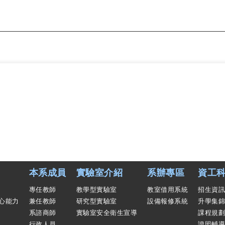
本系成員
實驗室介紹
系辦專區
資工科
專任教師
教學型實驗室
教室借用系統
招生資訊
心能力
兼任教師
研究型實驗室
設備報修系統
升學集錦
系諮商師
實驗室安全衛生宣導
課程規劃
行政人員
證照輔導