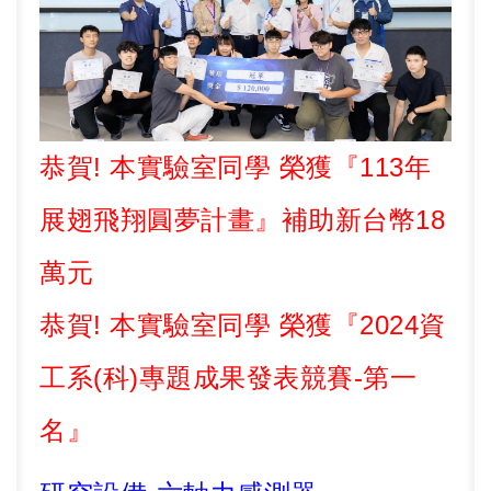
恭賀! 本實驗室同學 榮獲『
113
年
展翅飛翔圓夢計畫』補助新台幣
18
萬元
恭賀! 本實驗室同學 榮獲『2024資
工系(科)專題成果發表競賽-第一
名』