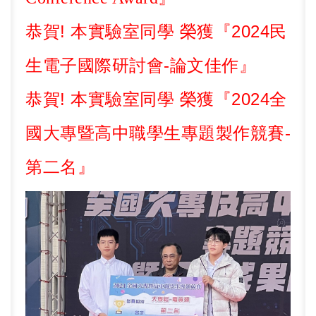
!
2024
恭賀
本實驗室同學
榮獲『
民
-
生電子國際研討會
論文佳作』
!
2024
恭賀
本實驗室同學
榮獲『
全
-
國大專暨高中職學生專題製作競賽
第二名』