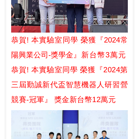
恭賀! 本實驗室同學 榮獲『2024常
陽興業公司-獎學金
』新台幣3萬元
恭賀! 本實驗室同學 榮獲『2024第
三屆勤誠新代盃智慧機器人研習營
競賽-冠軍
』 獎金新台幣
12
萬元