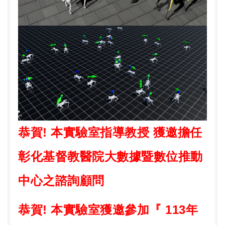
恭賀
!
本實驗室指導教授 獲邀擔任
彰化基督教醫院大數據暨數位推動
中心之諮詢顧問
恭賀
!
本實驗室獲邀參加『
113
年