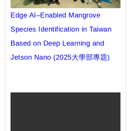
Edge AI–Enabled Mangrove
Species Identification in Taiwan
Based on Deep Learning and
Jetson Nano
(2025
大學部專題
)