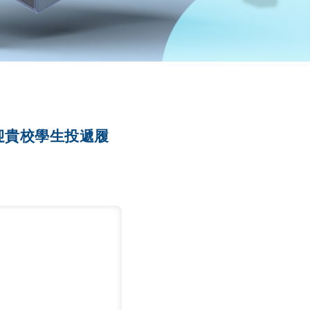
迎貴校學生投遞履