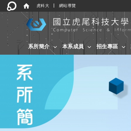
|
虎科大
網站導覽
:::
系所簡介
本系成員
招生專區