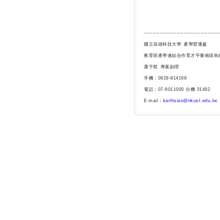
--------------------------------------------
國立高雄科技大學 產學營運處
教育部產學連結合作育才平臺南區執
蕭于凱 專案副理
手機：
0929-814168
電話：
07-6011000
分機
31492
E-mail
：
karlhsiao@nkust.edu.tw