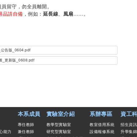
組員留守，勿全員離開。
用品請自備
，例如：
延長線
、
風扇
……
。
告版_0604.pdf
更新版_0608.pdf
本系成員
實驗室介紹
系辦專區
資工科
專任教師
教學型實驗室
教室借用系統
招生資訊
心能力
兼任教師
研究型實驗室
設備報修系統
升學集錦