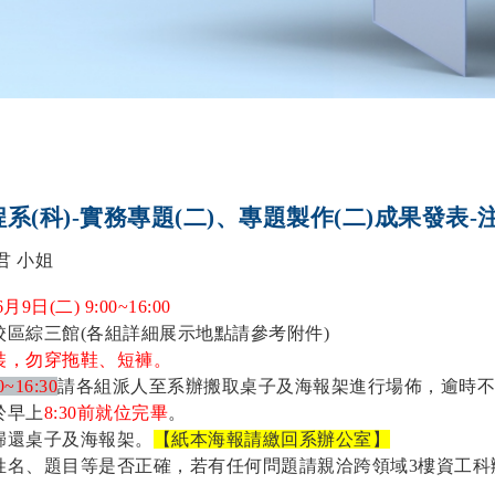
程系(科)-實務專題(二)、專題製作(二)成果發表
君 小姐
月9日(二) 9:00~16:00
區綜三館(各組詳細展示地點請參考附件)
裝，勿穿拖鞋、短褲。
0~16:30
請各組派人至系辦搬取桌子及海報架進行場佈，逾時不
於早上
8:30
前就位完畢
。
歸還桌子及海報架。
【紙本海報請繳回系辦公室】
姓名、題目等是否正確，若有任何問題請親洽跨領域3樓資工科