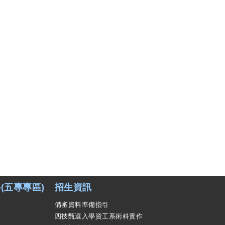
(五專專區)
招生資訊
備審資料準備指引
四技甄選入學資工系術科實作