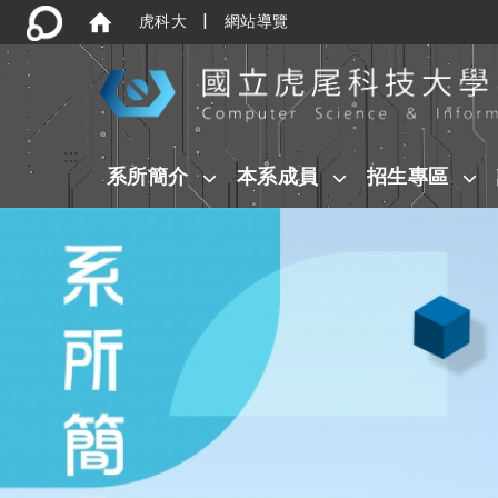
|
虎科大
網站導覽
:::
系所簡介
本系成員
招生專區